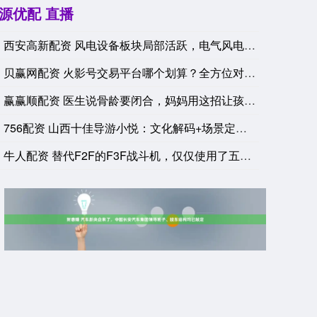
源优配 直播
西安高新配资 风电设备板块局部活跃，电气风电涨停
贝赢网配资 火影号交易平台哪个划算？全方位对比来了_账号_玩
赢赢顺配资 医生说骨龄要闭合，妈妈用这招让孩子多长4厘米！
756配资 山西十佳导游小悦：文化解码+场景定制，让山西之旅
牛人配资 替代F2F的F3F战斗机，仅仅使用了五年，就退出了