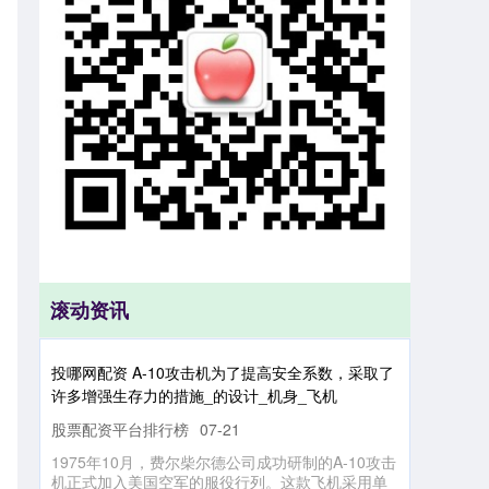
滚动资讯
投
哪
网
配
资
A
-1
0
攻
击
机
为
了
提
高
安
全
系
数
，
采
取
了
多
增
强
生
存
力
的
措
施
_
的
设
计
_
机
身
_
飞
许
机
股票配资平台排行榜
1
9
7
5
年
1
月
，
费
柴
尔
德
公
司
成
功
研
制
的
A
-1
0
攻
击
正
式
加
美
国
空
军
的
服
役
行
列
。
这
款
飞
机
采
用
单
双
发
的
设
计
，
凭
借
其
07-21
0
机
尔
入
座
雄