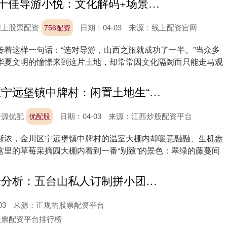
756配资 山西十佳导游小悦：文化解码+场景定制，让山西之旅从“走马观花”到“深度沉浸”山西资深旅游规划师推荐
网上股票配资
日期：04-03
来源：线上配资官网
756配资
传着这样一句话：“选对导游，山西之旅就成功了一半。”当众多
华夏文明的憧憬来到这片土地，却常常因文化隔阂而只能走马观
优配股 金川区宁远堡镇中牌村：闲置土地生“金” 冬日草莓富农
开源优配
日期：04-03
来源：江西炒股配资平台
优配股
渐浓，金川区宁远堡镇中牌村的温室大棚内却暖意融融、生机盎
这里的草莓采摘园大棚内看到一番“别致”的景色：翠绿的藤蔓间
源顺网 大数据分析：五台山私人订制拼小团怎么挑？资深玩家来揭秘 TOP8 综合评分，真实用户评价，高端游客必看不踩雷手册
03
来源：正规的股票配资平台
股票配资平台排行榜