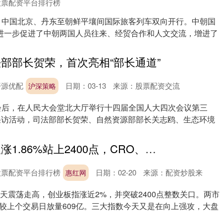
股票配资平台排行榜
），中国北京、丹东至朝鲜平壤间国际旅客列车双向开行。中朝国
进一步促进了中朝两国人员往来、经贸合作和人文交流，增进了
法部部长贺荣，首次亮相“部长通道”
开源优配
日期：03-13
来源：股票配资交流
沪深策略
幕会后，在人民大会堂北大厅举行十四届全国人大四次会议第三
中采访活动，司法部部长贺荣、自然资源部部长关志鸥、生态环境
惠红网 创业板涨1.86%站上2400点，CRO、CPO概念持续大涨丨复盘论
股票配资平台排行榜
日期：02-20
来源：配资炒股来
惠红网
全天震荡走高，创业板指涨近2%，并突破2400点整数关口。两市
，较上个交易日放量609亿。三大指数今天又是在向上强攻，大盘