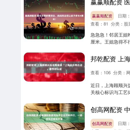
日期：0
赢赢顺配资
查看：
81
分类：
股
急急急！邻居王姐
厘米。王姐急得不行
不等于完全....
查看：
106
分类：
近日，上海顾顺兴
关核心标识与工艺
陵盐水鸭古法工....
日期：0
创高网配资