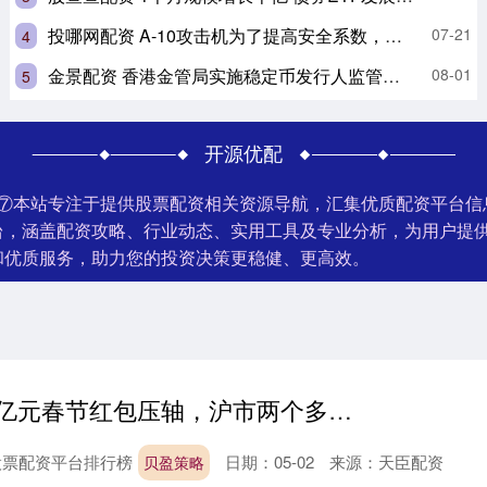
投哪网配资 A-10攻击机为了提高安全系数，采取了许多增强生存力的措施_的设计_机身_飞机
07-21
4
金景配资 香港金管局实施稳定币发行人监管制度
08-01
5
开源优配
榜⑦本站专注于提供股票配资相关资源导航，汇集优质配资平台
台，涵盖配资攻略、行业动态、实用工具及专业分析，为用户提
和优质服务，助力您的投资决策更稳健、更高效。
贝盈策略 258亿元春节红包压轴，沪市两个多月现金分红近3500亿
股票配资平台排行榜
日期：05-02
来源：天臣配资
贝盈策略