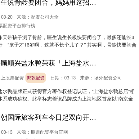
赢赢顺配资 医生说骨龄要闭合，妈妈用这招让孩子多长4厘米！
3-20
来源：配资公司大全
票配资平台排行榜
昨天带孩子测了骨龄，医生说生长板快要闭合了，最多还能长3
：“孩子才16岁啊，这就不长个儿了？” 其实啊，骨龄快要闭合
邦乾配资 上海顾顺兴盐水鸭荣获「上海盐水鸭总店」著作权认证
网上股票配资
日期：03-13
来源：场外配资公司
邦乾配资
盐水鸭品牌正式获得官方著作权登记认证，“上海盐水鸭总店”相
体系成功确权。此举标志着该品牌成为上海地区首家以“南京金
创高网配资 中朝国际旅客列车今日起双向开行，一趟列车已抵达平壤
3-13
来源：股票配资平台官网