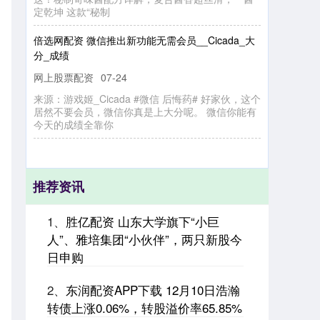
倍
选
网
配
资
微
信
推
出
新
功
能
无
需
会
员
_
_
C
ic
a
d
a
_
大
_
成
分
绩
网上股票配资
来
源
：
游
姬
_
C
d
a
#
微
信
后
悔
药
#
好
家
伙
，
这
个
然
不
要
员
，
微
信
你
真
是
上
大
分
呢
。
微
信
你
能
有
天
的
成
绩
全
靠
07-24
戏
居
ic
a
会
今
你
推荐资讯
1、
胜亿配资 山东大学旗下“小巨
人”、雅培集团“小伙伴”，两只新股今
日申购
2、
东润配资APP下载 12月10日浩瀚
转债上涨0.06%，转股溢价率65.85%