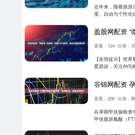
近年来，随着旅游
度、自由与个性化
显示，选择....
查看：
124
分类：
【友情提示】世界那
爱易设，关注AY
可。 聚....
查看：
206
分类：
在孕期甲状腺检查中
甲状腺原氨酸（FT
围....