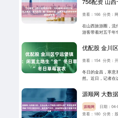
查看：
166
分类：
在山西旅游圈，流
游客带着对五千年
花时，山西春秋....
查看：
154
分类：
冬日的金昌，寒意
然。近日，记者在
缀满了鲜红的草....
日期：04-
源顺网
查看：
180
分类：