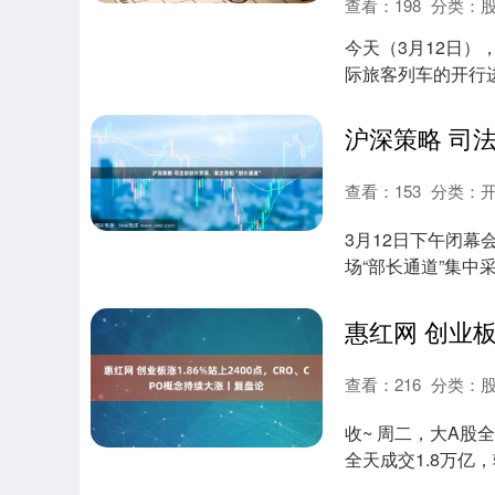
查看：
198
分类：
今天（3月12日
际旅客列车的开行
两国人民福祉和....
沪深策略 司
查看：
153
分类：
3月12日下午闭
场“部长通道”集
部部长黄润秋接....
查看：
216
分类：
收~ 周二，大A股
全天成交1.8万亿
稳....