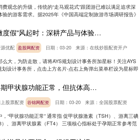
消费观念的升级，传统的“走马观花式”跟团游已难以满足追求深
体验的游客需求。据2025年《中国高端定制旅游市场调研报告》
盈股网配资 “微度假”风起时：深耕产品与体验，撬动文旅新增长极
开源优配
日期：03-20
来源：在线炒股配资开户
盈股网配资
么大，为防走散，请将AYS规划设计事务所加星标！关注AYS
S规划设计事务所，点击上方名片-点右上角弹出菜单栏设为星标即
谷锦网配资 孕期甲状腺功能正常，但抗体高，需要治疗吗？
网上股票配资
日期：03-20
来源：全国股票配资
谷锦网配资
，“甲状腺功能正常” 通常指 促甲状腺激素（TSH）、游离三碘
3）、游离甲状腺素（FT4） 三项核心指标处于孕期正常参考范