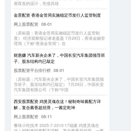
金景配资 香港金管局实施稳定币发行人监管制度
网上股票配资
（
原
标
题
香
港
金
局
实
施
稳
定
币
发
行
人
监
管
制
）
经
济
观
察
报
记
者
老
盈
盈
7
月
2
9
日
，
香
港
金
融
管
局
（
下
称
“香
港
金
管
局
”）
08-01
：
度
管
理
在
财
惠
赚
汽
新
央
企
来
了
，
中
国
长
安
汽
车
集
团
领
导
班
、
股
东
结
构
均
已
敲
车
子
定
股票配资平台排行榜
（
原
标
题
汽
车
新
企
来
了
，
中
国
长
安
汽
车
集
团
领
班
子
、
东
结
构
均
已
敲
定
）
7
月
2
9
日
，
中
国
长
安
车
集
团
有
限
公
司
（
下
称
“中
08-01
：
导
央
股
汽
国
西
安
股
票
配
资
鸡
煲
灵
魂
在
这
！
秘
制
奇
味
酱
配
方
详
，
复
合
酱
香
超
丝
滑
，
一
酱
定
乾
解
坤
网上股票配资
餐
味
小
吃
术
2
0
-7
-2
2
1
0
:1
7
福
建
鸡
煲
灵
魂
在
！
秘
制
味
酱
配
方
详
解
，
复
合
酱
香
超
丝
滑
，
一
酱
乾
坤
这
款
“秘
08-11
技
这
2
5
奇
定
制